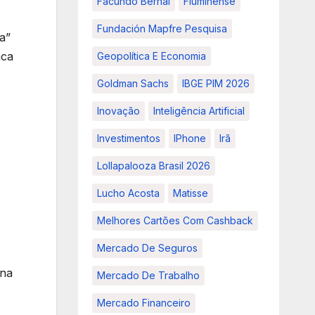
Facundo Bernal
Fluminense
A
Fundación Mapfre Pesquisa
a”
aca
Geopolítica E Economia
Goldman Sachs
IBGE PIM 2026
Inovação
Inteligência Artificial
Investimentos
IPhone
Irã
Lollapalooza Brasil 2026
Lucho Acosta
Matisse
Melhores Cartões Com Cashback
Mercado De Seguros
 na
Mercado De Trabalho
Mercado Financeiro