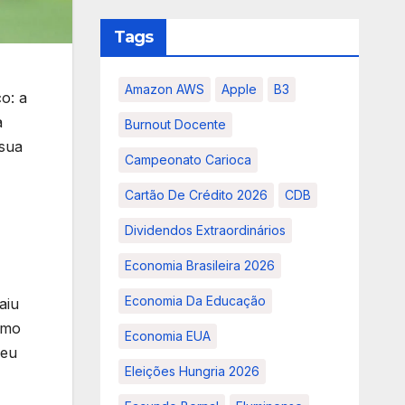
Tags
Amazon AWS
Apple
B3
o: a
a
Burnout Docente
 sua
Campeonato Carioca
Cartão De Crédito 2026
CDB
Dividendos Extraordinários
Economia Brasileira 2026
Economia Da Educação
aiu
imo
Economia EUA
seu
Eleições Hungria 2026