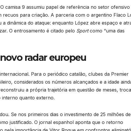
O camisa 9 assumiu papel de referência no setor ofensivo
om recuos para criação. A parceria com o argentino Flaco 
u a dinâmica do ataque: enquanto López abre espaço e atra
izar. O entrosamento é citado pelo
Sport
como “uma das
 novo radar europeu
ternacional. Para o periódico catalão, clubes da Premier
sileiro, considerados os números alcançados e a idade aind
reconstruiu a própria trajetória em questão de meses, troc
 interno quanto externo.
u. Se nos primeiros dias o investimento de 25 milhões de
omo justificado. O jornal espanhol aponta que o retorno
udo pela importância de Vitor Roque em confrontos eliminató