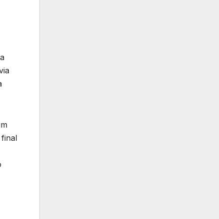
da
via
a
um
final
o