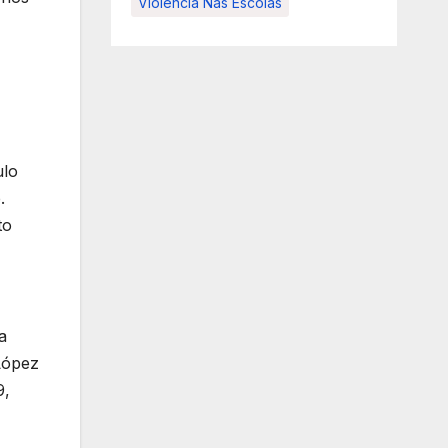
Violência Nas Escolas
ulo
.
to
a
 López
9,