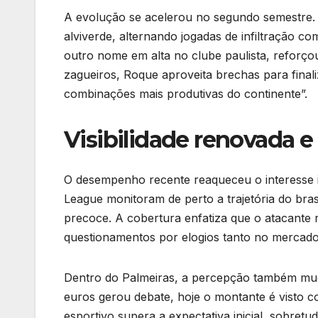
A evolução se acelerou no segundo semestre. 
alviverde, alternando jogadas de infiltração c
outro nome em alta no clube paulista, reforço
zagueiros, Roque aproveita brechas para final
combinações mais produtivas do continente”.
Visibilidade renovada e
O desempenho recente reaqueceu o interesse in
League monitoram de perto a trajetória do bra
precoce. A cobertura enfatiza que o atacante 
questionamentos por elogios tanto no mercado
Dentro do Palmeiras, a percepção também mudo
euros gerou debate, hoje o montante é visto c
esportivo supera a expectativa inicial, sobret