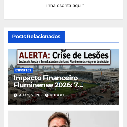
linha escrita aqui."
Posts Relacionados
ESPORTES
Impacto Financeiro
Fluminense 2026: 7
Consequências das Lesões
ABR 2, 2026
BUGOU