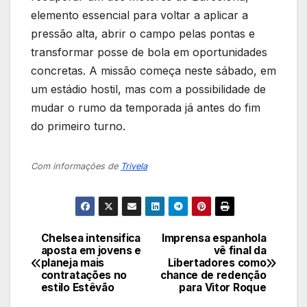
elemento essencial para voltar a aplicar a
pressão alta, abrir o campo pelas pontas e
transformar posse de bola em oportunidades
concretas. A missão começa neste sábado, em
um estádio hostil, mas com a possibilidade de
mudar o rumo da temporada já antes do fim
do primeiro turno.
Com informações de
Trivela
Chelsea intensifica
Imprensa espanhola
Navegação
aposta em jovens e
vê final da
planeja mais
Libertadores como
de
contratações no
chance de redenção
estilo Estêvão
para Vitor Roque
Post