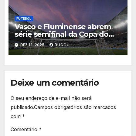
FUTEBOL
Vasco e Fluminense abrem
série semifinal da Copa do
Brasil nesta quinta-feira
DEZ 12, 2025
BUGOU
Deixe um comentário
O seu endereço de e-mail não será
publicado.
Campos obrigatórios são marcados
com
*
Comentário
*