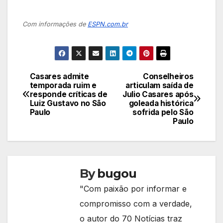
Com informações de
ESPN.com.br
Casares admite
Conselheiros
Navegação
temporada ruim e
articulam saída de
responde críticas de
Julio Casares após
de
Luiz Gustavo no São
goleada histórica
Paulo
sofrida pelo São
Post
Paulo
By
bugou
"Com paixão por informar e
compromisso com a verdade,
o autor do 70 Notícias traz