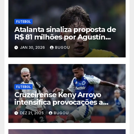
FUTEBOL
Atalanta sinaliza proposta de
R$ 81 milhões por Agustín
Giay, e Palmeiras admite
JAN 30, 2026
BUGOU
negociar lateral
FUTEBOL
Cruzeirense Keny Arroyo
intensifica provocações a
Matheuzinho após eliminação
DEZ 21, 2025
BUGOU
celeste na Copa do Brasil
2025