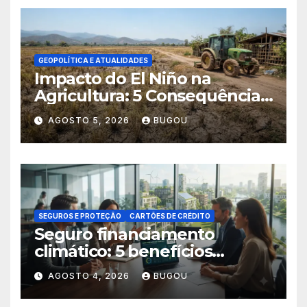
GEOPOLÍTICA E ATUALIDADES
Impacto do El Niño na
Agricultura: 5 Consequências
Críticas
AGOSTO 5, 2026
BUGOU
SEGUROS E PROTEÇÃO
CARTÕES DE CRÉDITO
Seguro financiamento
climático: 5 benefícios
essenciais
AGOSTO 4, 2026
BUGOU