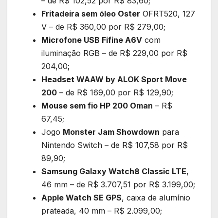
– de R$ 102,52 por R$ 83,60;
Fritadeira sem óleo Oster
OFRT520, 127
V – de R$ 360,00 por R$ 279,00;
Microfone USB Fifine A6V
com
iluminação RGB – de R$ 229,00 por R$
204,00;
Headset WAAW by ALOK Sport Move
200
– de R$ 169,00 por R$ 129,90;
Mouse sem fio HP 200 Oman
– R$
67,45;
Jogo
Monster Jam Showdown
para
Nintendo Switch – de R$ 107,58 por R$
89,90;
Samsung Galaxy Watch8 Classic LTE
,
46 mm – de R$ 3.707,51 por R$ 3.199,00;
Apple Watch SE GPS
, caixa de alumínio
prateada, 40 mm – R$ 2.099,00;