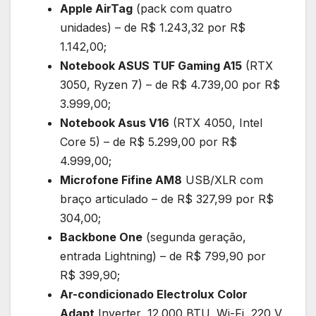
Apple AirTag
(pack com quatro
unidades) – de R$ 1.243,32 por R$
1.142,00;
Notebook ASUS TUF Gaming A15
(RTX
3050, Ryzen 7) – de R$ 4.739,00 por R$
3.999,00;
Notebook Asus V16
(RTX 4050, Intel
Core 5) – de R$ 5.299,00 por R$
4.999,00;
Microfone Fifine AM8
USB/XLR com
braço articulado – de R$ 327,99 por R$
304,00;
Backbone One
(segunda geração,
entrada Lightning) – de R$ 799,90 por
R$ 399,90;
Ar-condicionado Electrolux Color
Adapt
Inverter, 12.000 BTU, Wi-Fi, 220 V