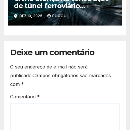
de túnel ferroviário
subaquático de 16 km e
DEZ 10, 2025
BUGOU
impressiona o setor de
engenharia
Deixe um comentário
O seu endereço de e-mail não será
publicado.
Campos obrigatórios são marcados
com
*
Comentário
*