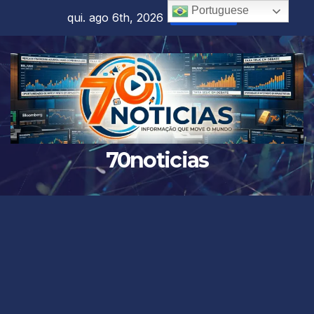
Skip
Portuguese
qui. ago 6th, 2026
10:35:21 AM
to
content
70noticias