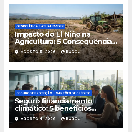
GEOPOLÍTICA E ATUALIDADES
Impacto do El Niño na
Agricultura: 5 Consequências
Críticas
AGOSTO 5, 2026
BUGOU
SEGUROS E PROTEÇÃO
CARTÕES DE CRÉDITO
Seguro financiamento
climático: 5 benefícios
essenciais
AGOSTO 4, 2026
BUGOU