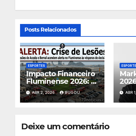
Posts Relacionados
ESPORTES
ESPORT
Impacto Financeiro
Mark
Fluminense 2026: 7
2026
Consequências das
saíd
ABR 2, 2026
BUGOU
ABR 1
Lesões
Deixe um comentário