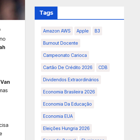
Tags
ª
Amazon AWS
Apple
B3
 no
Burnout Docente
ah
Campeonato Carioca
Cartão De Crédito 2026
CDB
Dividendos Extraordinários
l Van
 mas
Economia Brasileira 2026
Economia Da Educação
Economia EUA
cisa
Eleições Hungria 2026
e