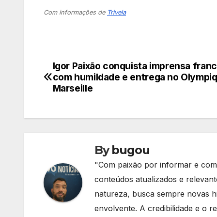
Com informações de
Trivela
Igor Paixão conquista imprensa fran
Navegação
com humildade e entrega no Olympi
de
Marseille
Post
By
bugou
"Com paixão por informar e comp
conteúdos atualizados e relevan
natureza, busca sempre novas hi
envolvente. A credibilidade e o re