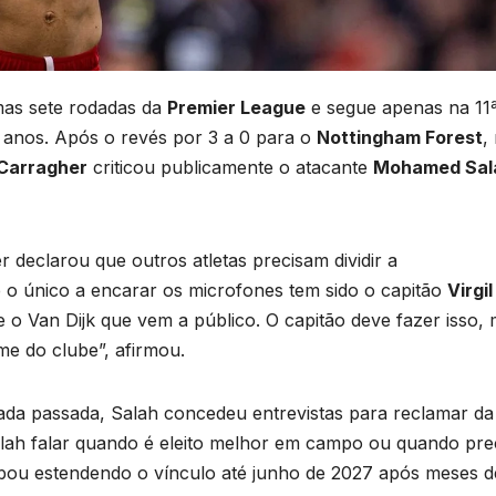
mas sete rodadas da
Premier League
e segue apenas na 11
 anos. Após o revés por 3 a 0 para o
Nottingham Forest
,
Carragher
criticou publicamente o atacante
Mohamed Sal
r declarou que outros atletas precisam dividir a
e o único a encarar os microfones tem sido o capitão
Virgi
e o Van Dijk que vem a público. O capitão deve fazer isso,
e do clube”, afirmou.
ada passada, Salah concedeu entrevistas para reclamar da
lah falar quando é eleito melhor em campo ou quando pre
abou estendendo o vínculo até junho de 2027 após meses d