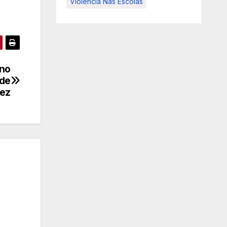
Violência Nas Escolas
 no
 de
ez