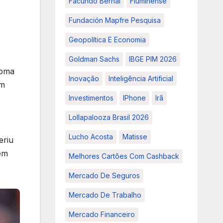
Facundo Bernal
Fluminense
Fundación Mapfre Pesquisa
Geopolítica E Economia
Goldman Sachs
IBGE PIM 2026
soma
Inovação
Inteligência Artificial
em
Investimentos
IPhone
Irã
Lollapalooza Brasil 2026
Lucho Acosta
Matisse
eriu
sem
Melhores Cartões Com Cashback
Mercado De Seguros
Mercado De Trabalho
Mercado Financeiro