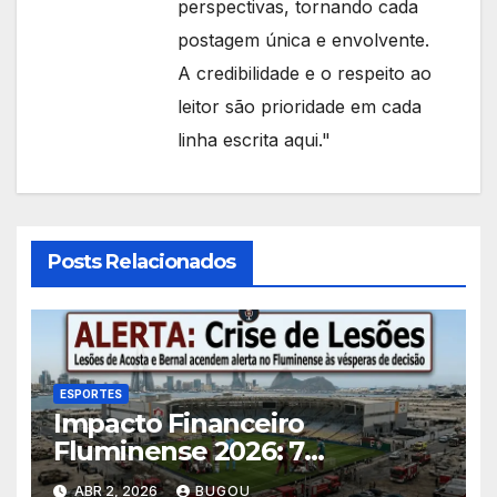
perspectivas, tornando cada
postagem única e envolvente.
A credibilidade e o respeito ao
leitor são prioridade em cada
linha escrita aqui."
Posts Relacionados
ESPORTES
Impacto Financeiro
Fluminense 2026: 7
Consequências das Lesões
ABR 2, 2026
BUGOU