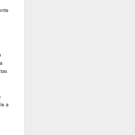
ente
e
ra
stas
a
le a