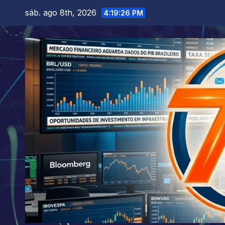
Skip
sáb. ago 8th, 2026
4:19:27 PM
to
content