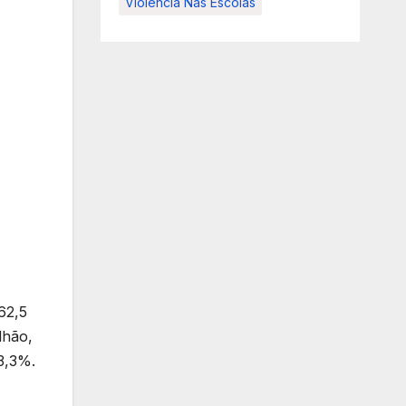
Violência Nas Escolas
62,5
lhão,
3,3%.