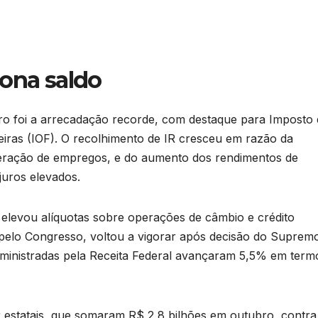
iona saldo
ro foi a arrecadação recorde, com destaque para Imposto 
iras (IOF). O recolhimento de IR cresceu em razão da
 geração de empregos, e do aumento dos rendimentos de
juros elevados.
 elevou alíquotas sobre operações de câmbio e crédito
 pelo Congresso, voltou a vigorar após decisão do Suprem
administradas pela Receita Federal avançaram 5,5% em term
estatais, que somaram R$ 2,8 bilhões em outubro, contra