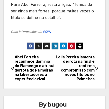
Para Abel Ferreira, resta a lição: “Temos de
ser ainda mais fortes, porque muitas vezes o
título se define no detalhe”.
Com informações de
ESPN
Abel Ferreira
Leila Pereira lamenta
Navegação
reconhece domínio
derrota na final e
do Flamengo e atribui
reafirma
de
derrota do Palmeiras
compromisso com
na Libertadores à
novos títulos no
Post
experiência rival
Palmeiras
By
bugou