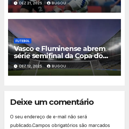
Matheuzinho após eliminação
DEZ 21, 2025
BUGOU
celeste na Copa do Brasil
2025
FUTEBOL
Vasco e Fluminense abrem
série semifinal da Copa do
Brasil nesta quinta-feira
DEZ 12, 2025
BUGOU
Deixe um comentário
O seu endereço de e-mail não será
publicado.
Campos obrigatórios são marcados