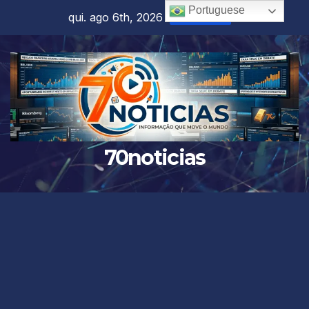
Skip
Portuguese
qui. ago 6th, 2026
8:22:30 PM
to
content
70noticias