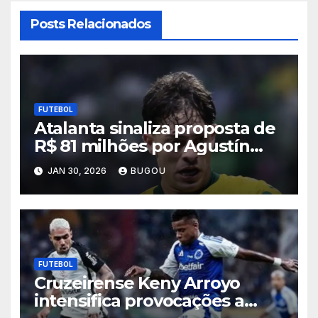
Posts Relacionados
FUTEBOL
Atalanta sinaliza proposta de
R$ 81 milhões por Agustín
Giay, e Palmeiras admite
JAN 30, 2026
BUGOU
negociar lateral
FUTEBOL
Cruzeirense Keny Arroyo
intensifica provocações a