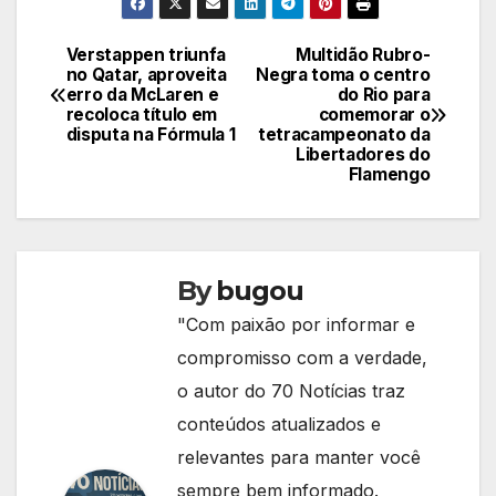
Verstappen triunfa
Multidão Rubro-
Navegação
no Qatar, aproveita
Negra toma o centro
erro da McLaren e
do Rio para
de
recoloca título em
comemorar o
disputa na Fórmula 1
tetracampeonato da
Post
Libertadores do
Flamengo
By
bugou
"Com paixão por informar e
compromisso com a verdade,
o autor do 70 Notícias traz
conteúdos atualizados e
relevantes para manter você
sempre bem informado.