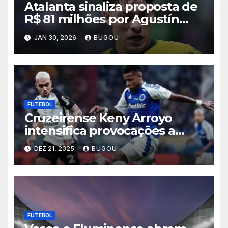
Atalanta sinaliza proposta de
R$ 81 milhões por Agustín
Giay, e Palmeiras admite
JAN 30, 2026
BUGOU
negociar lateral
FUTEBOL
Cruzeirense Keny Arroyo
intensifica provocações a
Matheuzinho após eliminação
DEZ 21, 2025
BUGOU
celeste na Copa do Brasil
2025
FUTEBOL