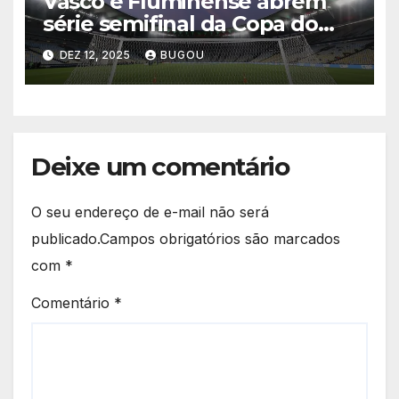
Vasco e Fluminense abrem
série semifinal da Copa do
Brasil nesta quinta-feira
DEZ 12, 2025
BUGOU
Deixe um comentário
O seu endereço de e-mail não será
publicado.
Campos obrigatórios são marcados
com
*
Comentário
*