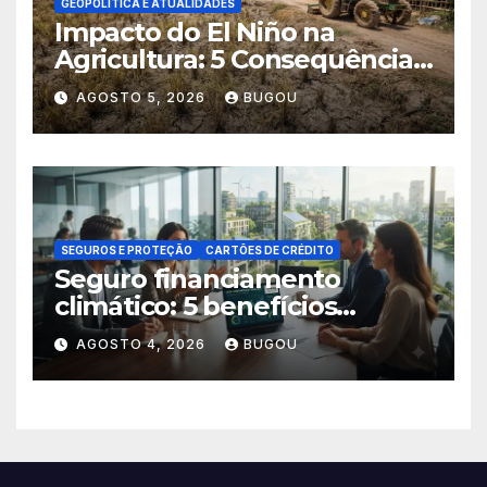
GEOPOLÍTICA E ATUALIDADES
Impacto do El Niño na
Agricultura: 5 Consequências
Críticas
AGOSTO 5, 2026
BUGOU
SEGUROS E PROTEÇÃO
CARTÕES DE CRÉDITO
Seguro financiamento
climático: 5 benefícios
essenciais
AGOSTO 4, 2026
BUGOU