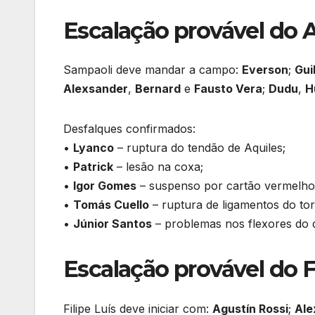
Escalação provável do 
Sampaoli deve mandar a campo:
Everson
;
Gui
Alexsander
,
Bernard
e
Fausto Vera
;
Dudu
,
H
Desfalques confirmados:
•
Lyanco
– ruptura do tendão de Aquiles;
•
Patrick
– lesão na coxa;
•
Igor Gomes
– suspenso por cartão vermelho 
•
Tomás Cuello
– ruptura de ligamentos do to
•
Júnior Santos
– problemas nos flexores do q
Escalação provável do
Filipe Luís deve iniciar com:
Agustín Rossi
;
Ale