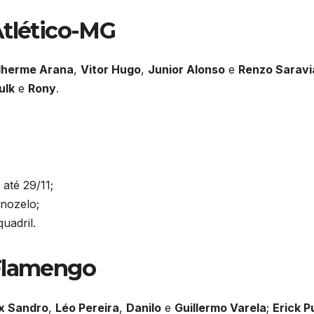
Atlético-MG
lherme Arana
,
Vitor Hugo
,
Junior Alonso
e
Renzo Saravi
ulk
e
Rony
.
até 29/11;
rnozelo;
uadril.
 Flamengo
x Sandro
,
Léo Pereira
,
Danilo
e
Guillermo Varela
;
Erick P