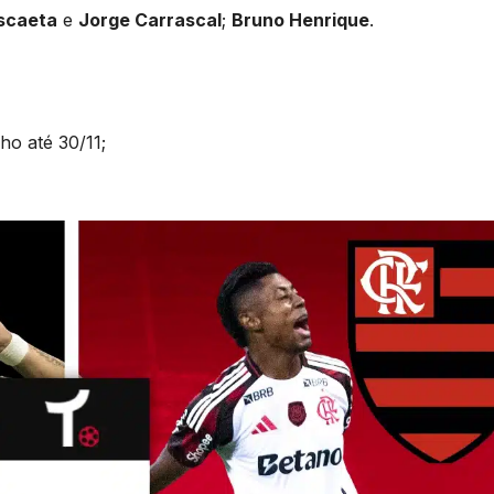
ascaeta
e
Jorge Carrascal
;
Bruno Henrique
.
o até 30/11;