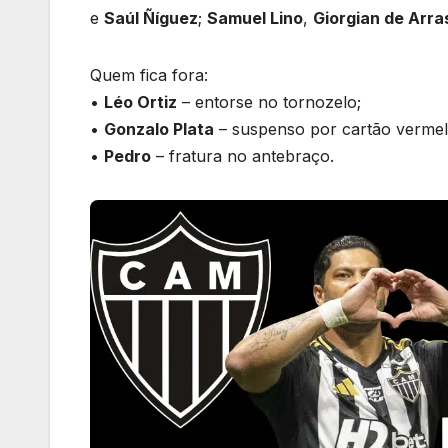
e
Saúl Ñíguez
;
Samuel Lino
,
Giorgian de Arr
Quem fica fora:
•
Léo Ortiz
– entorse no tornozelo;
•
Gonzalo Plata
– suspenso por cartão vermelh
•
Pedro
– fratura no antebraço.