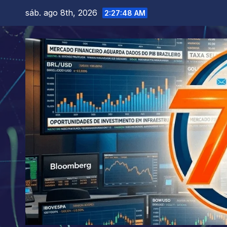
Skip
sáb. ago 8th, 2026
2:27:50 AM
to
content