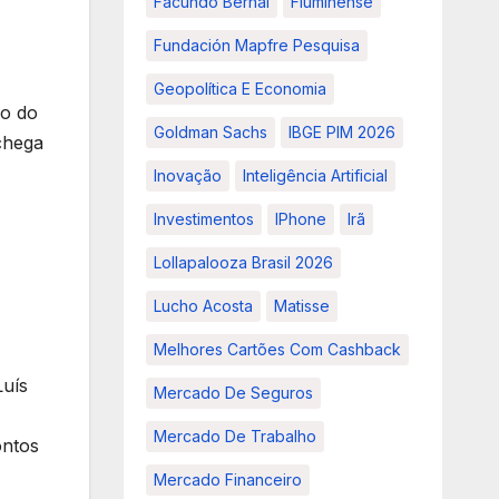
Facundo Bernal
Fluminense
Fundación Mapfre Pesquisa
Geopolítica E Economia
io do
Goldman Sachs
IBGE PIM 2026
chega
Inovação
Inteligência Artificial
Investimentos
IPhone
Irã
Lollapalooza Brasil 2026
Lucho Acosta
Matisse
Melhores Cartões Com Cashback
Luís
Mercado De Seguros
Mercado De Trabalho
ontos
Mercado Financeiro