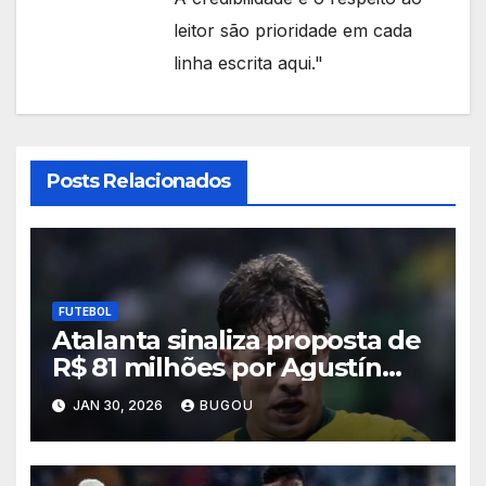
leitor são prioridade em cada
linha escrita aqui."
Posts Relacionados
FUTEBOL
Atalanta sinaliza proposta de
R$ 81 milhões por Agustín
Giay, e Palmeiras admite
JAN 30, 2026
BUGOU
negociar lateral