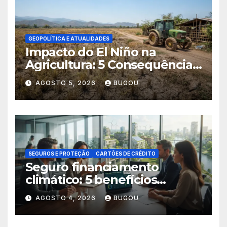
GEOPOLÍTICA E ATUALIDADES
Impacto do El Niño na
Agricultura: 5 Consequências
Críticas
AGOSTO 5, 2026
BUGOU
SEGUROS E PROTEÇÃO
CARTÕES DE CRÉDITO
Seguro financiamento
climático: 5 benefícios
essenciais
AGOSTO 4, 2026
BUGOU