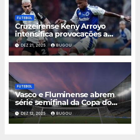
FUTEBOL
Cruzeirense Keny Arroyo
intensifica provocações a
Matheuzinho após eliminação
DEZ 21, 2025
BUGOU
celeste na Copa do Brasil
2025
FUTEBOL
Vasco e Fluminense abrem
série semifinal da Copa do
Brasil nesta quinta-feira
DEZ 12, 2025
BUGOU