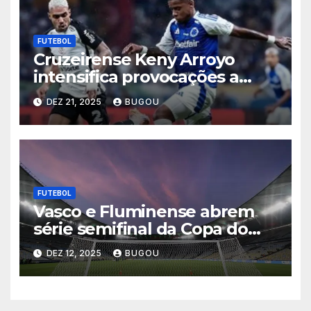
FUTEBOL
Cruzeirense Keny Arroyo
intensifica provocações a
Matheuzinho após eliminação
DEZ 21, 2025
BUGOU
celeste na Copa do Brasil
2025
FUTEBOL
Vasco e Fluminense abrem
série semifinal da Copa do
Brasil nesta quinta-feira
DEZ 12, 2025
BUGOU