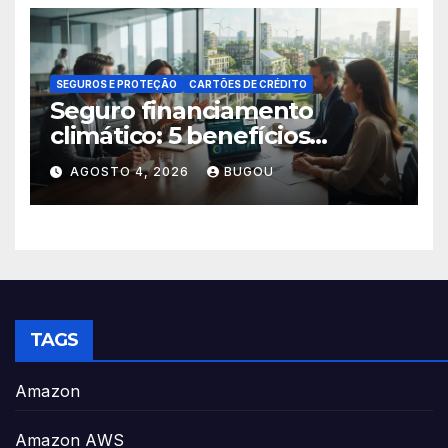
SEGUROS E PROTEÇÃO
CARTÕES DE CRÉDITO
Seguro financiamento
climático: 5 benefícios
essenciais
AGOSTO 4, 2026
BUGOU
TAGS
Amazon
Amazon AWS