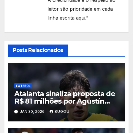
leitor são prioridade em cada
linha escrita aqui."
Posts Relacionados
FUTEBOL
Atalanta sinaliza proposta de
R$ 81 milhões por Agustín
Giay, e Palmeiras admite
JAN 30, 2026
BUGOU
negociar lateral