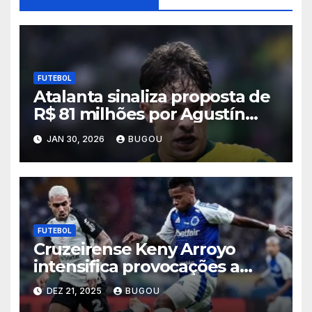
FUTEBOL
Atalanta sinaliza proposta de
R$ 81 milhões por Agustín
Giay, e Palmeiras admite
JAN 30, 2026
BUGOU
negociar lateral
FUTEBOL
Cruzeirense Keny Arroyo
intensifica provocações a
Matheuzinho após eliminação
DEZ 21, 2025
BUGOU
celeste na Copa do Brasil