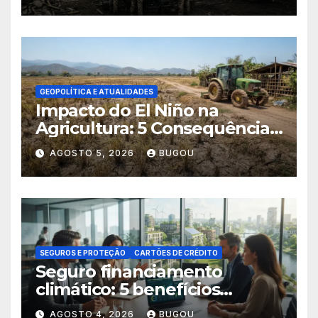
GEOPOLÍTICA E ATUALIDADES
Impacto do El Niño na
Agricultura: 5 Consequências
Críticas
AGOSTO 5, 2026
BUGOU
SEGUROS E PROTEÇÃO
CARTÕES DE CRÉDITO
Seguro financiamento
climático: 5 benefícios
essenciais
AGOSTO 4, 2026
BUGOU