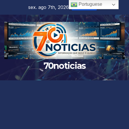
Skip
Portuguese
sex. ago 7th, 2026
6:16:59 AM
to
content
70noticias