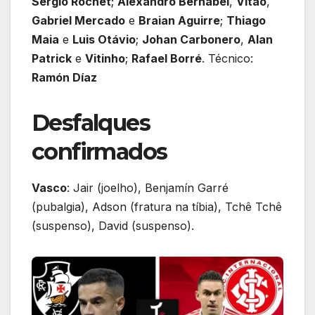
Sergio Rochet
;
Alexandro Bernabei
,
Vitão
,
Gabriel Mercado
e
Braian Aguirre
;
Thiago
Maia
e
Luis Otávio
;
Johan Carbonero
,
Alan
Patrick
e
Vitinho
;
Rafael Borré
. Técnico:
Ramón Díaz
Desfalques
confirmados
Vasco
: Jair (joelho), Benjamín Garré
(pubalgia), Adson (fratura na tíbia), Tchê Tchê
(suspenso), David (suspenso).