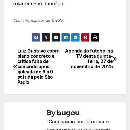
rolar em São Januário.
Com informações de
Trivela
Luiz Gustavo cobra
Agenda do futebol na
Navegação
plano concreto e
TV desta quinta-
critíca falta de
feira, 27 de
de
comando após
novembro de 2025
goleada de 6 a 0
Post
sofrida pelo São
Paulo
By
bugou
"Com paixão por informar e