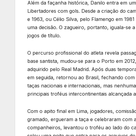
Além da façanha histórica, Danilo entra em uma l
Libertadores com gols. Desde a criação do c
e 1963, ou Célio Silva, pelo Flamengo em 1981
uma decisão. O zagueiro, portanto, iguala-se a
jogos de título.
O percurso profissional do atleta revela passag
base santista, mudou-se para o Porto em 2012,
adquirido pelo Real Madrid. Após duas temporad
em seguida, retornou ao Brasil, fechando com
taças nacionais e internacionais, mas nenhum
principais troféus intercontinentais alcançada 
Com o apito final em Lima, jogadores, comissão
gramado, ergueram a taça e celebraram com a 
companheiros, levantou o troféu ao lado do ca
selou uma noite que entra para os arquivos do