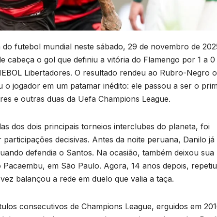
a do futebol mundial neste sábado, 29 de novembro de 202
e cabeça o gol que definiu a vitória do Flamengo por 1 a 0
EBOL Libertadores. O resultado rendeu ao Rubro-Negro o
 o jogador em um patamar inédito: ele passou a ser o prim
dores e outras duas da Uefa Champions League.
as dos dois principais torneios interclubes do planeta, foi
participações decisivas. Antes da noite peruana, Danilo já
quando defendia o Santos. Na ocasião, também deixou sua
do Pacaembu, em São Paulo. Agora, 14 anos depois, repetiu
 vez balançou a rede em duelo que valia a taça.
ítulos consecutivos de Champions League, erguidos em 201