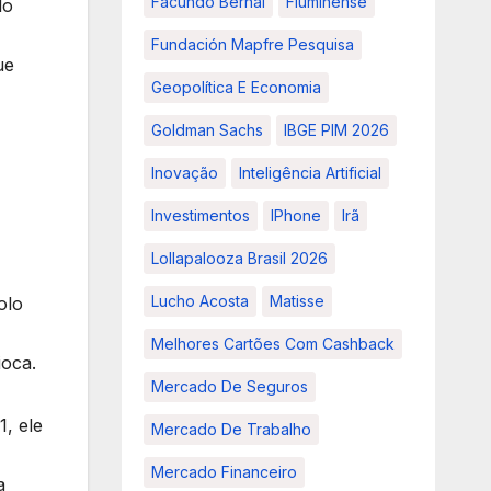
Facundo Bernal
Fluminense
lo
Fundación Mapfre Pesquisa
ue
Geopolítica E Economia
Goldman Sachs
IBGE PIM 2026
Inovação
Inteligência Artificial
Investimentos
IPhone
Irã
Lollapalooza Brasil 2026
Lucho Acosta
Matisse
olo
Melhores Cartões Com Cashback
ioca.
Mercado De Seguros
, ele
Mercado De Trabalho
Mercado Financeiro
a