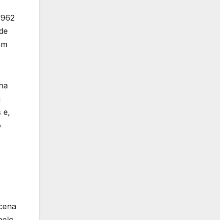
1962
 de
em
 na
i
 e,
o
 cena
pelo