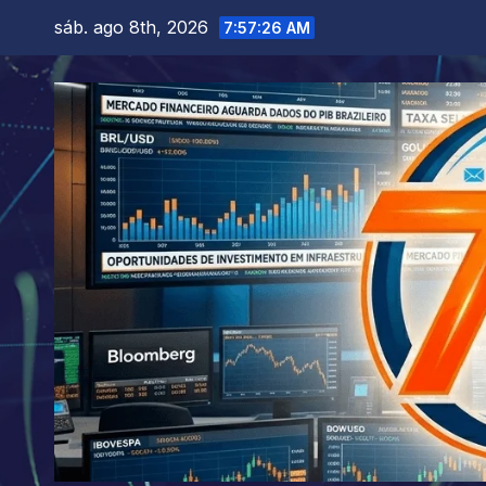
Skip
sáb. ago 8th, 2026
7:57:27 AM
to
content