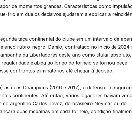
gador de momentos grandes. Características como impulsão
-frio em duelos decisivos ajudaram a explicar a reincidên
egunda taça continental do clube em um intervalo de ape
 elenco rubro-negro. Danilo, contratado no início de 2024
 campanha da Libertadores deste ano como titular absoluto,
 regularidade exibida ao longo do torneio se tornou peça
sse confrontos eliminatórios até chegar à decisão.
5) às duas Champions (2016 e 2017), o defensor inauguro
entes continentes. Até então, vários jogadores haviam venc
do argentino Carlos Tevez, do brasileiro Neymar ou do
nçara duas medalhas em cada torneio, condição finalmen