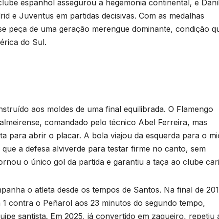
clube espanhol assegurou a hegemonia continental, e Dani
rid e Juventus em partidas decisivas. Com as medalhas
u-se peça de uma geração merengue dominante, condição q
rica do Sul.
nstruído aos moldes de uma final equilibrada. O Flamengo
palmeirense, comandado pelo técnico Abel Ferreira, mas
a para abrir o placar. A bola viajou da esquerda para o mi
 que a defesa alviverde para testar firme no canto, sem
rnou o único gol da partida e garantiu a taça ao clube car
panha o atleta desde os tempos de Santos. Na final de 2011
a 1 contra o Peñarol aos 23 minutos do segundo tempo,
quipe santista. Em 2025, já convertido em zagueiro, repetiu 