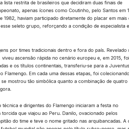
ista restrita de brasileiros que decidiram duas finais de
ampeonato, apenas ícones como Coutinho, pelo Santos em 
 e 1982, haviam participado diretamente do placar em mais
 esse seleto grupo, reforçando a condição de especialista 
ens por times tradicionais dentro e fora do país. Revelado
 viveu ascensão rápida no cenário europeu e, em 2015, fo
as e os títulos continentais, transferiu-se para a Juventus
 o Flamengo. Em cada uma dessas etapas, foi colecionand
a se mostrou tão simbólica quanto a combinação de quatro
agora.
 técnica e dirigentes do Flamengo iniciaram a festa no
torcida que viajou ao Peru. Danilo, ovacionado pelos
pitão do time e teve o nome gritado nas arquibancadas. A
 futebol mundial não apenas pelo título rubro-negro, mas 