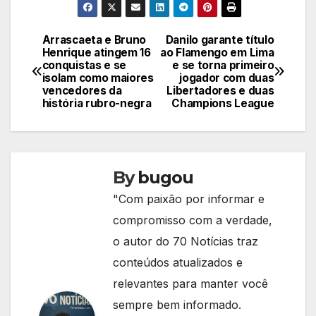
Arrascaeta e Bruno
Danilo garante título
Navegação
Henrique atingem 16
ao Flamengo em Lima
conquistas e se
e se torna primeiro
de
isolam como maiores
jogador com duas
vencedores da
Libertadores e duas
Post
história rubro-negra
Champions League
By
bugou
"Com paixão por informar e
compromisso com a verdade,
o autor do 70 Notícias traz
conteúdos atualizados e
relevantes para manter você
sempre bem informado.