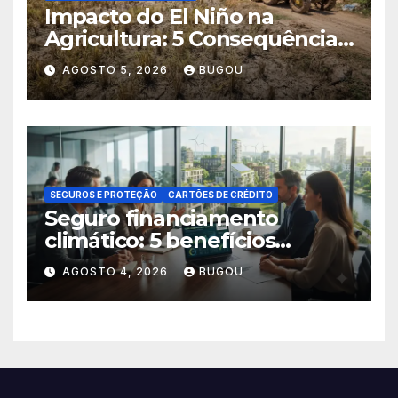
Impacto do El Niño na
Agricultura: 5 Consequências
Críticas
AGOSTO 5, 2026
BUGOU
SEGUROS E PROTEÇÃO
CARTÕES DE CRÉDITO
Seguro financiamento
climático: 5 benefícios
essenciais
AGOSTO 4, 2026
BUGOU