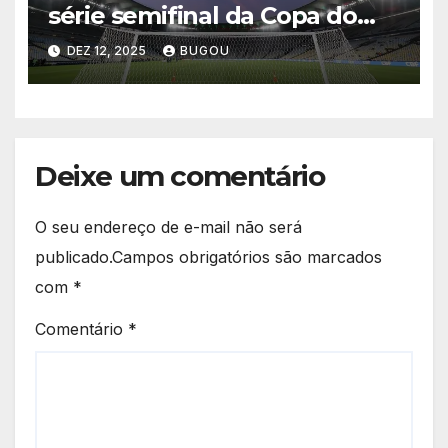
série semifinal da Copa do
Brasil nesta quinta-feira
DEZ 12, 2025
BUGOU
Deixe um comentário
O seu endereço de e-mail não será
publicado.
Campos obrigatórios são marcados
com
*
Comentário
*