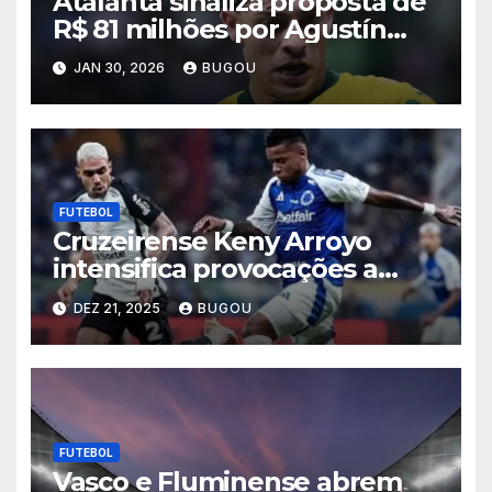
Atalanta sinaliza proposta de
R$ 81 milhões por Agustín
Giay, e Palmeiras admite
JAN 30, 2026
BUGOU
negociar lateral
FUTEBOL
Cruzeirense Keny Arroyo
intensifica provocações a
Matheuzinho após eliminação
DEZ 21, 2025
BUGOU
celeste na Copa do Brasil
2025
FUTEBOL
Vasco e Fluminense abrem