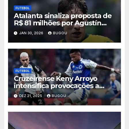
FUTEBOL
Atalanta sinaliza proposta de
R$ 81 milhões por Agustín
Giay, e Palmeiras admite
JAN 30, 2026
BUGOU
negociar lateral
FUTEBOL
Cruzeirense Keny Arroyo
intensifica provocações a
Matheuzinho após eliminação
DEZ 21, 2025
BUGOU
celeste na Copa do Brasil
2025