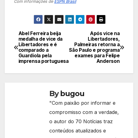
Com informações de
ESPN Brasil
Abel Ferreira beija
Após vice na
Navegação
medalha de vice da
Libertadores,
Libertadores e é
Palmeiras retorna a
de
comparado a
São Paulo e programa
Guardiola pela
exames para Felipe
Post
imprensa portuguesa
Anderson
By
bugou
"Com paixão por informar e
compromisso com a verdade,
o autor do 70 Notícias traz
conteúdos atualizados e