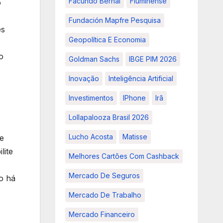
Facundo Bernal
Fluminense
o
Fundación Mapfre Pesquisa
es
Geopolítica E Economia
o
Goldman Sachs
IBGE PIM 2026
Inovação
Inteligência Artificial
Investimentos
IPhone
Irã
Lollapalooza Brasil 2026
Lucho Acosta
Matisse
e
lite
Melhores Cartões Com Cashback
Mercado De Seguros
o há
Mercado De Trabalho
Mercado Financeiro