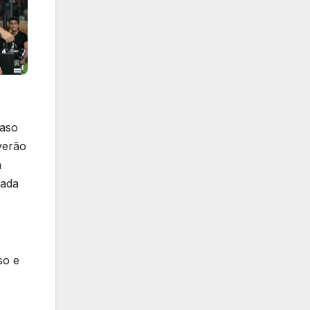
Caso
verão
a
rada
so e