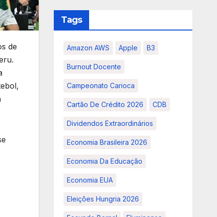
Tags
os de
Amazon AWS
Apple
B3
eru.
Burnout Docente
a
tebol,
Campeonato Carioca
a
Cartão De Crédito 2026
CDB
Dividendos Extraordinários
se
Economia Brasileira 2026
Economia Da Educação
Economia EUA
Eleições Hungria 2026