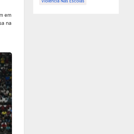
Violência Nas Escolas
am em
sa na